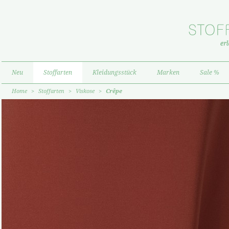
Neu
Stoffarten
Kleidungsstück
Marken
Sale %
Home
>
Stoffarten
>
Viskose
>
Crêpe