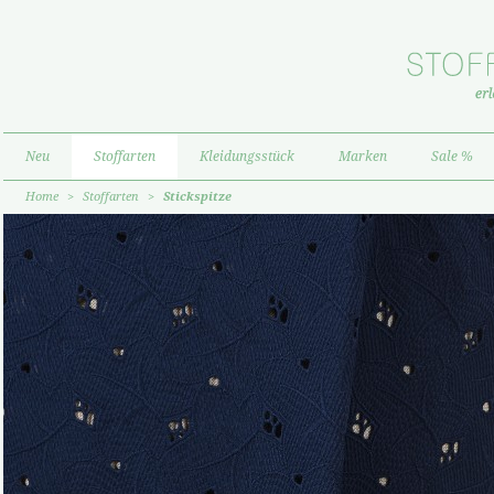
Neu
Stoffarten
Kleidungsstück
Marken
Sale %
Home
>
Stoffarten
>
Stickspitze