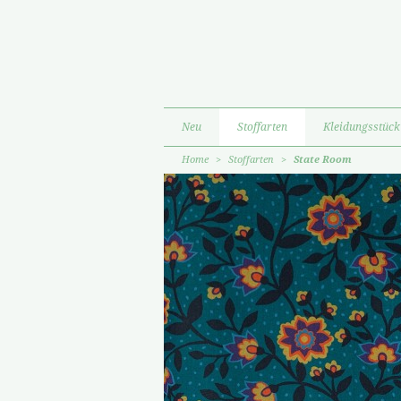
Neu
Stoffarten
Kleidungsstück
Home
>
Stoffarten
>
State Room