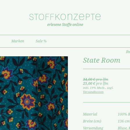
Marken
Sale %
Ih
State Room
34,00 €
pro lfm
25,00 €
pro lfm
inkl. 19% MwSt.
,
zzgl.
Versandkosten
Material
100% 
Breite (cm)
136 cm
Verwendung
Bluse, 