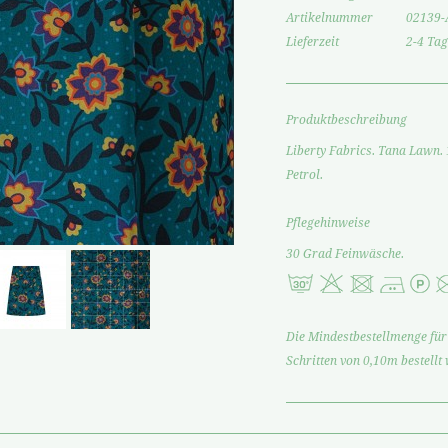
Artikelnummer
02139-
Lieferzeit
2-4 Tag
Produktbeschreibung
Liberty Fabrics. Tana Lawn
Petrol.
Pflegehinweise
30 Grad Feinwäsche.
Die Mindestbestellmenge für 
Schritten von 0,10m bestellt