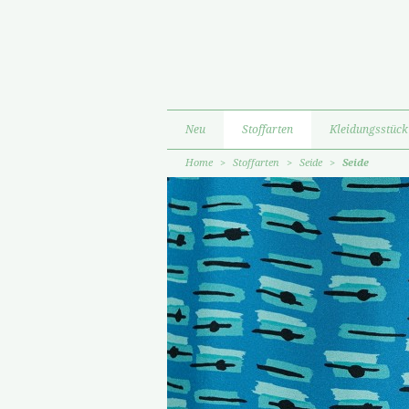
Neu
Stoffarten
Kleidungsstück
Home
>
Stoffarten
>
Seide
>
Seide