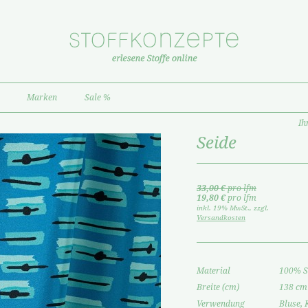
Marken
Sale %
Ih
Seide
33,00 €
pro lfm
19,80 €
pro lfm
inkl. 19% MwSt.
,
zzgl.
Versandkosten
Material
100% S
Breite (cm)
138 cm
Verwendung
Bluse, 