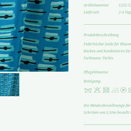
Artikelnummer
1222-3
Lieferzeit
2-4 Tag
Produktbeschreibung
Federleichte Seide für Bluse
Rücken und kombinieren Sie
Farbname: Türkis.
Pflegehinweise
Reinigung.
Die Mindestbestellmenge für 
Schritten von 0,10m bestellt