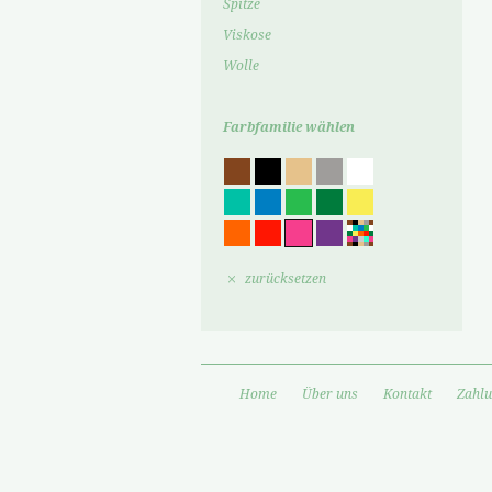
Spitze
Viskose
Wolle
Farbfamilie wählen
zurücksetzen
Home
Über uns
Kontakt
Zahlu