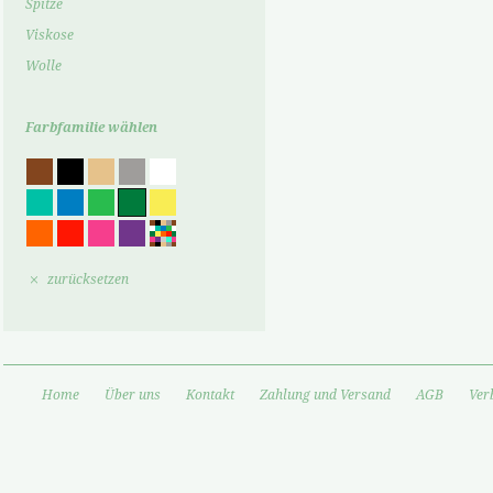
Spitze
Viskose
Wolle
Farbfamilie wählen
zurücksetzen
Home
Über uns
Kontakt
Zahlung und Versand
AGB
Ver