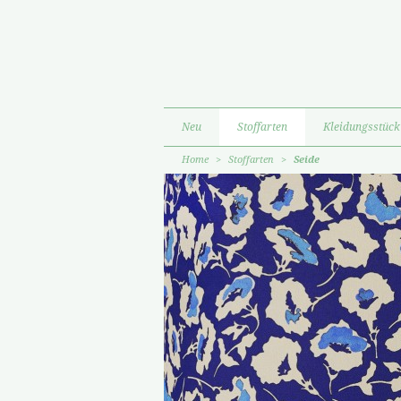
Neu
Stoffarten
Kleidungsstück
Home
>
Stoffarten
>
Seide