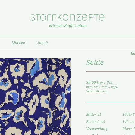
Marken
Sale %
Ih
Seide
39,00 €
pro lfm
inkl. 19% MwSt.
,
zzgl.
Versandkosten
Material
100% S
Breite (cm)
140 cm
Verwendung
Bluse, 