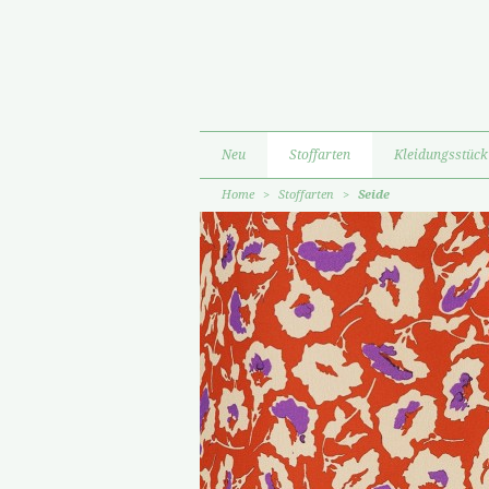
Neu
Stoffarten
Kleidungsstück
Home
>
Stoffarten
>
Seide