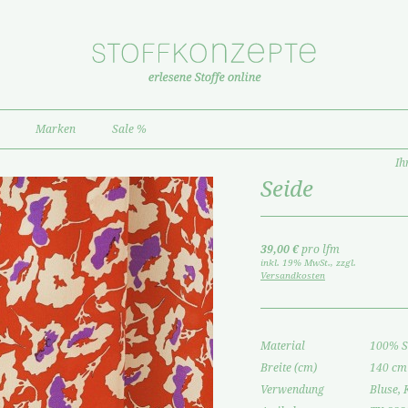
Marken
Sale %
Ih
Seide
39,00 €
pro lfm
inkl. 19% MwSt.
,
zzgl.
Versandkosten
Material
100% S
Breite (cm)
140 cm
Verwendung
Bluse, 