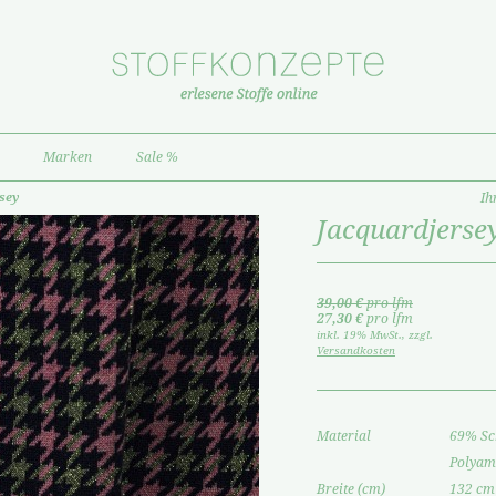
Marken
Sale %
sey
Ih
Jacquardjerse
39,00 €
pro lfm
27,30 €
pro lfm
inkl. 19% MwSt.
,
zzgl.
Versandkosten
Material
69% Sc
Polyam
Breite (cm)
132 cm