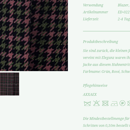
Verwendung
Blazer,
Artikelnummer
ED-022
Lieferzeit
2-4 Tag
Produktbeschreibung
Sie sind zurück, die kleinen
vereint mit Eleganz waren ih
Jacke aus diesem Hahnentrit
Farbname: Grün, Rosé, Schw
Pflegehinweise
AXXAEX
Die Mindestbestellmenge für 
Schritten von 0,10m bestellt