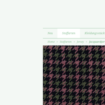
Neu
Stoffarten
Kleidungsstück
Home
>
Stoffarten
>
Jersey
>
Jacquardjer