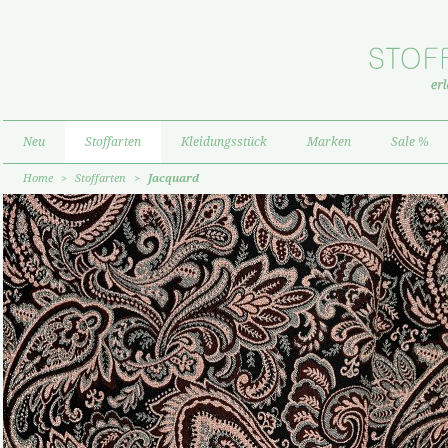
Neu
Stoffarten
Kleidungsstück
Marken
Sale %
Home
>
Stoffarten
>
Jacquard