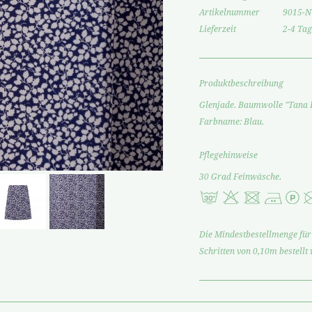
Artikelnummer
9015-N
Lieferzeit
2-4 Tag
Produktbeschreibung
Glenjade. Baumwolle "Tana L
Farbname: Blau.
Pflegehinweise
30 Grad Feinwäsche.
Die Mindestbestellmenge für 
Schritten von 0,10m bestellt