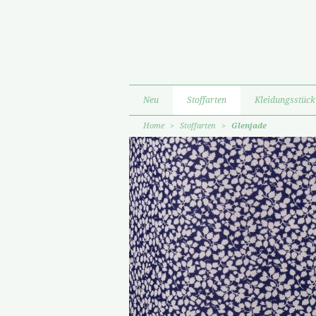
Neu
Stoffarten
Kleidungsstück
Home
>
Stoffarten
>
Glenjade