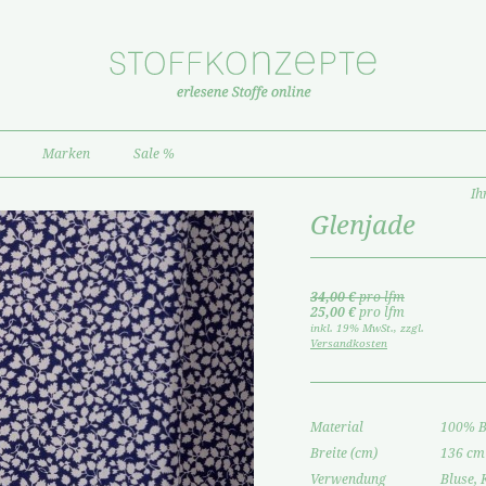
Marken
Sale %
Ih
Glenjade
34,00 €
pro lfm
25,00 €
pro lfm
inkl. 19% MwSt.
,
zzgl.
Versandkosten
Material
100% 
Breite (cm)
136 cm
Verwendung
Bluse, 