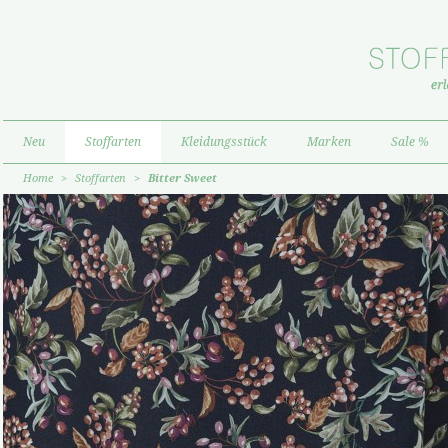
Neu
Stoffarten
Kleidungsstück
Marken
Sale %
Home
>
Stoffarten
>
Bitter Sweet