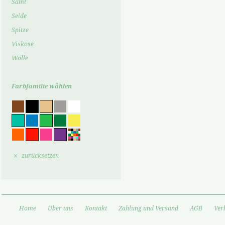
Samt
Seide
Spitze
Viskose
Wolle
Farbfamilie wählen
zurücksetzen
Home
Über uns
Kontakt
Zahlung und Versand
AGB
Ver