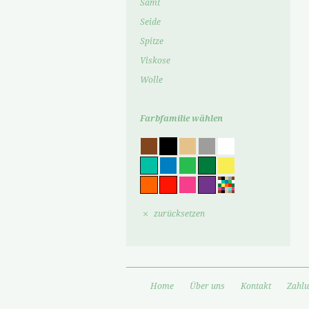
Samt
Seide
Spitze
Viskose
Wolle
Farbfamilie wählen
zurücksetzen
Home
Über uns
Kontakt
Zahlu