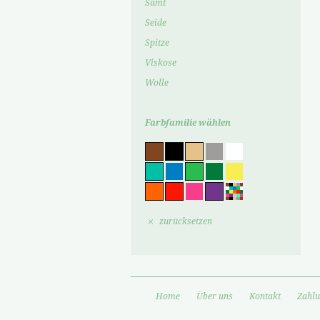
Samt
Seide
Spitze
Viskose
Wolle
Farbfamilie wählen
zurücksetzen
Home
Über uns
Kontakt
Zahlu