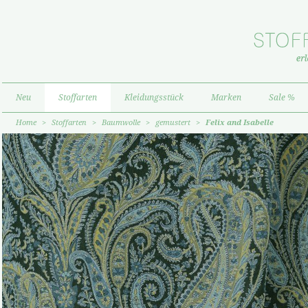
Neu
Stoffarten
Kleidungsstück
Marken
Sale %
Home
>
Stoffarten
>
Baumwolle
>
gemustert
>
Felix and Isabelle