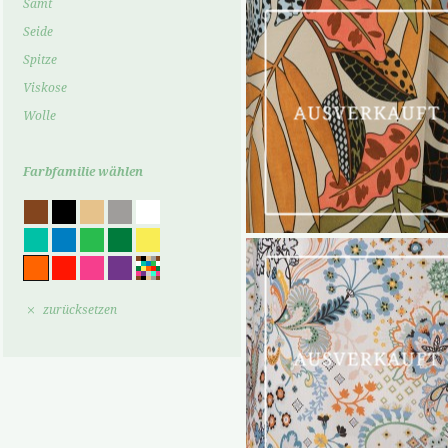
Samt
Seide
Spitze
Viskose
Wolle
Farbfamilie wählen
zurücksetzen