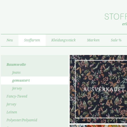
Neu
Stoffarten
Kleidungsstück
Marken
Sale %
Baumwolle
Jeans
gemustert
Jersey
Fancy-Tweed
Jersey
Leinen
Polyester/Polyamid