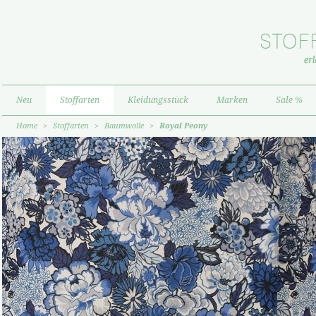
Neu
Stoffarten
Kleidungsstück
Marken
Sale %
Home
>
Stoffarten
>
Baumwolle
>
Royal Peony