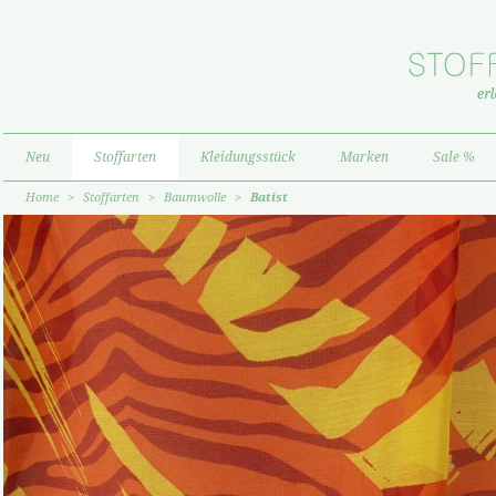
Neu
Stoffarten
Kleidungsstück
Marken
Sale %
Home
>
Stoffarten
>
Baumwolle
>
Batist