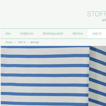
Neu
Stoffarten
Kleidungsstück
Marken
Sale %
Home
>
Sale %
>
Jersey