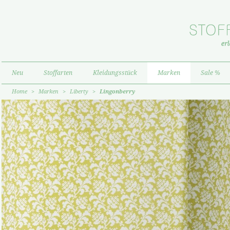
Neu
Stoffarten
Kleidungsstück
Marken
Sale %
Home
>
Marken
>
Liberty
>
Lingonberry