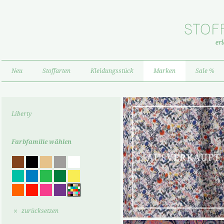
Neu
Stoffarten
Kleidungsstück
Marken
Sale %
Liberty
Farbfamilie wählen
zurücksetzen