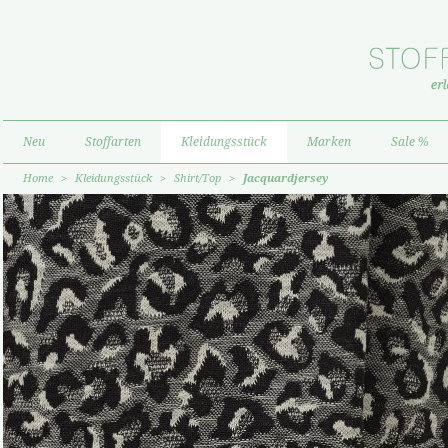
Neu
Stoffarten
Kleidungsstück
Marken
Sale %
Home
>
Kleidungsstück
>
Shirt/Top
>
Jacquardjersey