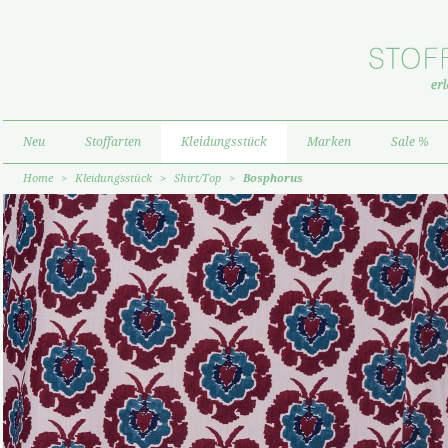
Neu
Stoffarten
Kleidungsstück
Marken
Sale %
Home
>
Kleidungsstück
>
Shirt/Top
>
Bosphorus