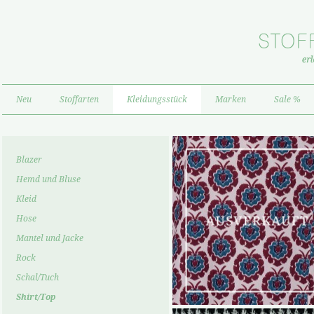
Neu
Stoffarten
Kleidungsstück
Marken
Sale %
Blazer
Hemd und Bluse
Kleid
Hose
Mantel und Jacke
Rock
Schal/Tuch
Shirt/Top