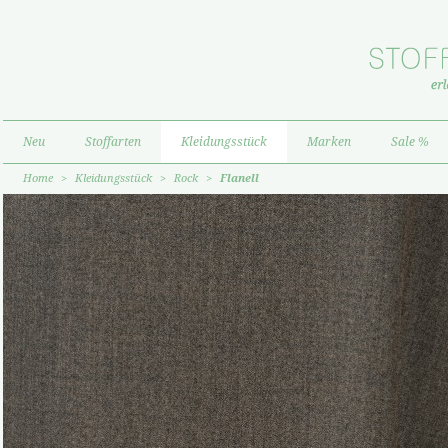
Neu
Stoffarten
Kleidungsstück
Marken
Sale %
Home
>
Kleidungsstück
>
Rock
>
Flanell