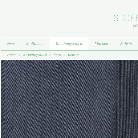
Neu
Stoffarten
Kleidungsstück
Marken
Sale %
Home
>
Kleidungsstück
>
Rock
>
Denim