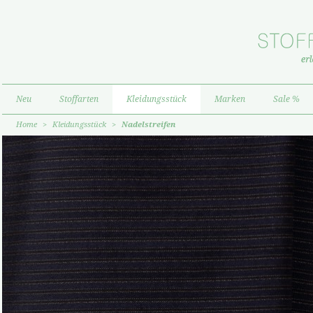
Neu
Stoffarten
Kleidungsstück
Marken
Sale %
Home
>
Kleidungsstück
>
Nadelstreifen