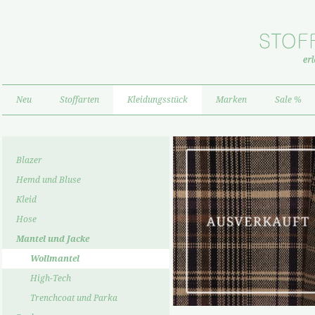
Neu
Stoffarten
Kleidungsstück
Marken
Sale %
Blazer
Hemd und Bluse
Kleid
Hose
Mantel und Jacke
Wollmantel
High-Tech
Trenchcoat und Parka