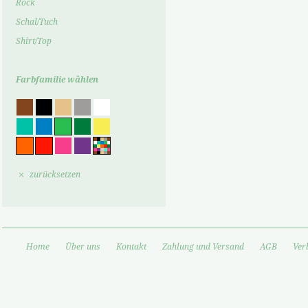
Rock
Schal/Tuch
Shirt/Top
Farbfamilie wählen
zurücksetzen
Home
Über uns
Kontakt
Zahlung und Versand
AGB
Ver