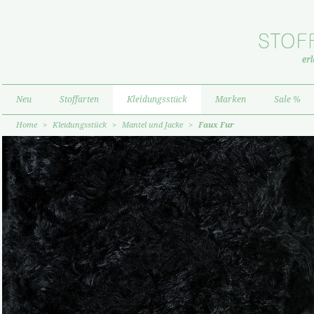
Neu
Stoffarten
Kleidungsstück
Marken
Sale %
Home
>
Kleidungsstück
>
Mantel und Jacke
>
Faux Fur