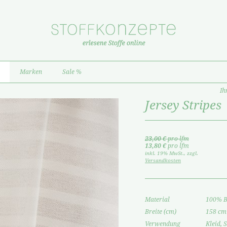
Marken
Sale %
Ih
Jersey Stripes
23,00 €
pro lfm
13,80 €
pro lfm
inkl. 19% MwSt.
,
zzgl.
Versandkosten
Material
100% 
Breite (cm)
158 cm
Verwendung
Kleid, S