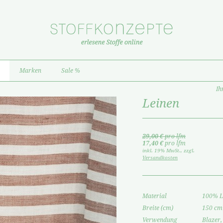
Marken
Sale %
Ih
Leinen
29,00 €
pro lfm
17,40 €
pro lfm
inkl. 19% MwSt.
,
zzgl.
Versandkosten
Material
100% L
Breite (cm)
150 cm
Verwendung
Blazer,