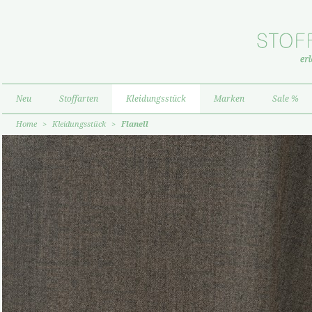
Neu
Stoffarten
Kleidungsstück
Marken
Sale %
Home
>
Kleidungsstück
>
Flanell