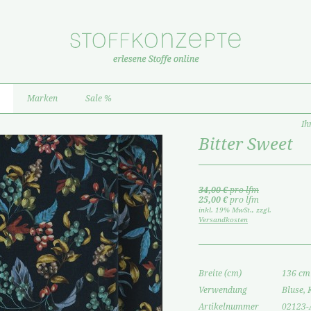
Marken
Sale %
Ih
Bitter Sweet
34,00 €
pro lfm
25,00 €
pro lfm
inkl. 19% MwSt.
,
zzgl.
Versandkosten
Breite (cm)
136 cm
Verwendung
Bluse, 
Artikelnummer
02123-