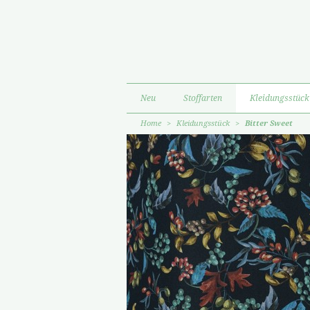
Neu
Stoffarten
Kleidungsstück
Home
>
Kleidungsstück
>
Bitter Sweet