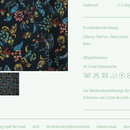
Lieferzeit
2-4 Tag
Produktbeschreibung
Liberty Fabrics- Tana Lawn
bunt.
Pflegehinweise
30 Grad Feinwäsche.
Die Mindestbestellmenge für 
Schritten von 0,10m bestellt
ng und Versand
AGB
Verbraucherinformationen
Datenschutz
Imp